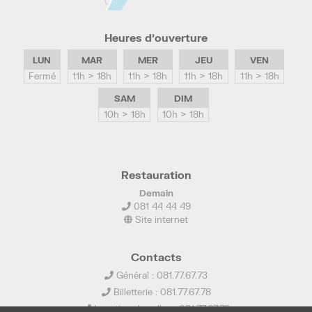
Heures d’ouverture
LUN
MAR
MER
JEU
VEN
Fermé
11h > 18h
11h > 18h
11h > 18h
11h > 18h
SAM
DIM
10h > 18h
10h > 18h
Restauration
Demain
081 44 44 49
Site internet
Contacts
Général : 081.77.67.73
Billetterie : 081.77.67.78
Location de salles : 081.77.67.79