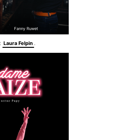
Fanny Ruwet
t
Laura Felpin
.