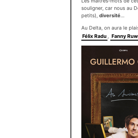
Les maîtres-mots de ce
souligner, car nous au D
petits),
diversité
…
Au Delta, on aura le plai
Félix Radu
,
Fanny Ruw