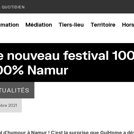
E QUOTIDIEN
mation
Médiation
Tiers-lieu
Territoire
Hor
e nouveau festival 1
00% Namur
TUALITÉS
obre 2021
al d’humour à Namur ! C’est la surprise que GuiHome a dé