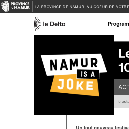
LA PROVINCE DE
NAMUR
, AU COEUR DE VOTR
Program
L
1
AC
5 oct
Un tout nouveau festiv