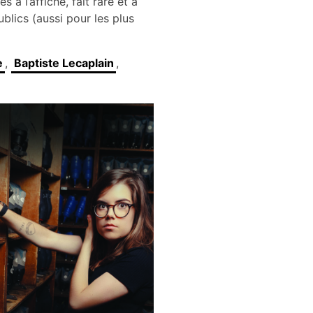
 l’affiche, fait rare et à
ublics (aussi pour les plus
e
,
Baptiste Lecaplain
,