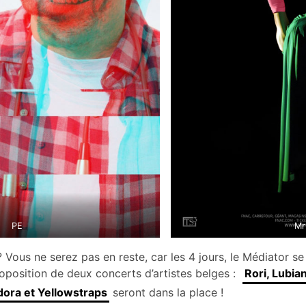
PE
Mr
 Vous ne serez pas en reste, car les 4 jours, le Médiator 
oposition de deux concerts d’artistes belges :
Rori, Lubia
dora et Yellowstraps
seront dans la place !