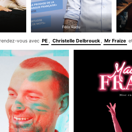
Félix Radu
 rendez-vous avec
PE
,
Christelle Delbrouck
,
Mr Fraize
e