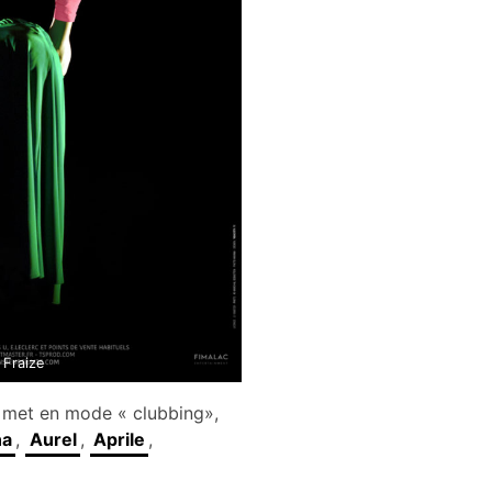
 Fraize
se met en mode « clubbing»,
na
,
Aurel
,
Aprile
,