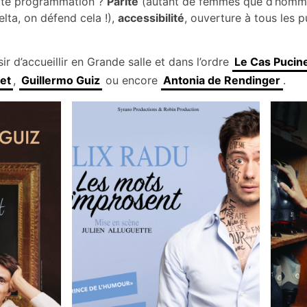
tte programmation ?
Parité
(autant de femmes que d’hommes à
elta, on défend cela !),
accessibilité
, ouverture à tous les p
sir d’accueillir en Grande salle et dans l’ordre
Le Cas Pucin
et
,
Guillermo Guiz
ou encore
Antonia de Rendinger
.