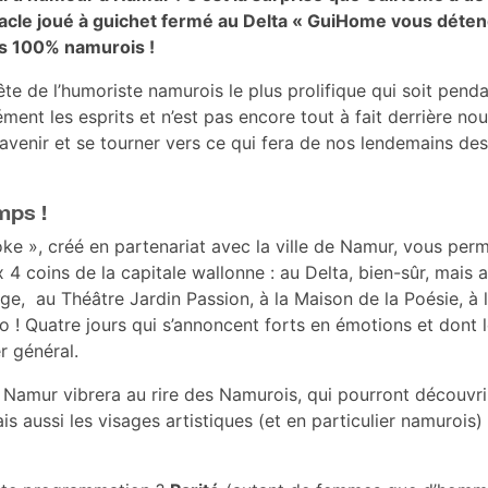
acle joué à guichet fermé au Delta « GuiHome vous détend
s 100% namurois !
ête de l’humoriste namurois le plus prolifique qui soit pen
ent les esprits et n’est pas encore tout à fait derrière no
avenir et se tourner vers ce qui fera de nos lendemains des 
mps !
ke », créé en partenariat avec la ville de Namur, vous perm
4 coins de la capitale wallonne : au Delta, bien-sûr, mais 
, au Théâtre Jardin Passion, à la Maison de la Poésie, à 
! Quatre jours qui s’annoncent forts en émotions et dont le
r général.
 Namur vibrera au rire des Namurois, qui pourront découvrir
ais aussi les visages artistiques (et en particulier namuro