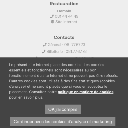
Restauration
Demain
081 44 44 49
Site internet
Contacts
Général : 081.77.67.73
Billetterie : 081.77.67.78
Location de salles : 081.77.67.79
Le présent site internet place des cookies. Les cookies
info@ledelta.be
essentiels et fonctionnels sont nécessaires au bon
fonctionnement du site Internet et ne peuvent pas être refusés.
D’autres cookies sont utilisés à des fins statistiques (cookies
d’analyse) et ne seront placés que si vous en acceptez le
placement. Consultez notre
politique en matière de cookies
pour en savoir plus.
PUBLICATIONS
LOCATION DE SALLES
PRESSE
BOUTIQUE
FONDS THIRIONET
OK j'ai compris
Continuer avec les cookies d'analyse et marketing