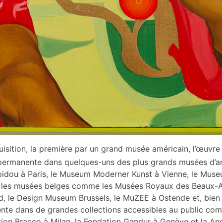
isition, la première par un grand musée américain, l’œuvre 
permanente dans quelques-uns des plus grands musées d’ar
idou à Paris, le Museum Moderner Kunst à Vienne, le Muse
s les musées belges comme les Musées Royaux des Beaux-Ar
nd, le Design Museum Brussels, le MuZEE à Ostende et, bien
ente dans de grandes collections accessibles au public com
dation Bracco à Milan, la Fondation Gandur à Genève et la 