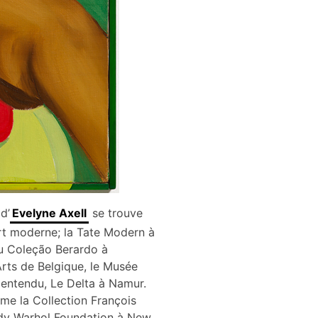
d’
Evelyne Axell
se trouve
t moderne; la Tate Modern à
u Coleção Berardo à
ts de Belgique, le Musée
 entendu, Le Delta à Namur.
me la Collection François
Andy Warhol Foundation à New