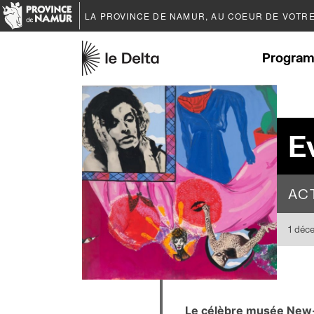
LA PROVINCE DE
NAMUR
, AU COEUR DE VOTR
Program
E
AC
1 déc
Le célèbre musée New-Y