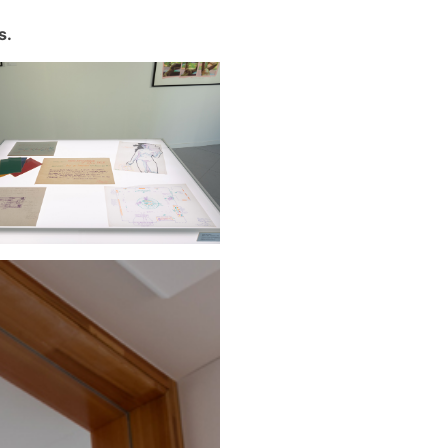
s.
Photos-Vincent-Everarts