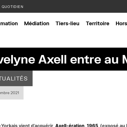
E QUOTIDIEN
mation
Médiation
Tiers-lieu
Territoire
Hor
velyne Axell entre a
TUALITÉS
embre 2021
orkais vient d’acquérir
Axell-ération, 1965
(exposé au D