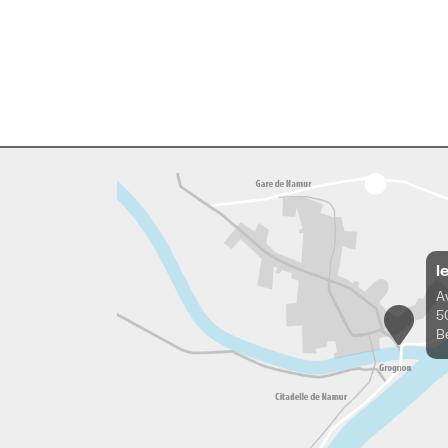
l
A
5
B