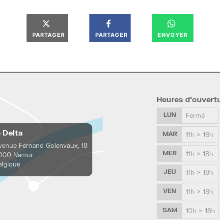
PARTAGER
PARTAGER
ENVOYER
Heures d’ouvert
LUN
Fermé
e Delta
MAR
11h > 18h
venue Fernand Golenvaux, 18
MER
11h > 18h
000 Namur
elgique
JEU
11h > 18h
VEN
11h > 18h
SAM
10h > 18h