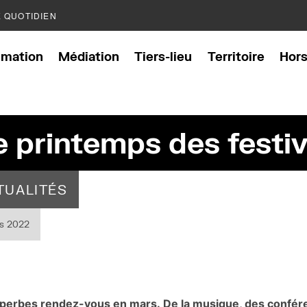
E QUOTIDIEN
mation
Médiation
Tiers-lieu
Territoire
Hor
e printemps des festiv
TUALITÉS
s 2022
perbes rendez-vous en mars. De la musique, des confére