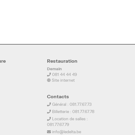
ure
Restauration
Demain
081 44 44 49
Site internet
Contacts
Général : 081.77.67.73
Billetterie : 081.77.67.78
Location de salles :
081.77.67.79
info@ledelta.be