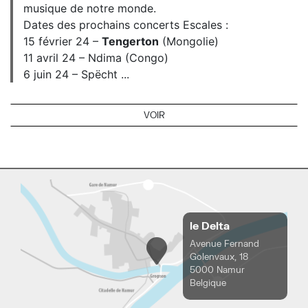
musique de notre monde.
Dates des prochains concerts Escales :
15 février 24 –
Tengerton
(Mongolie)
11 avril 24 – Ndima (Congo)
6 juin 24 – Spëcht ...
VOIR
le Delta
Avenue Fernand
Golenvaux, 18
5000 Namur
Belgique