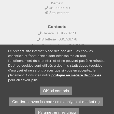
Demain
081 44 44 49
Site internet
Contacts
Général : 081.77.67.73
Billetterie : 081.77.67.78
Location de salles : 081.77.67.79
Le présent site internet place des cookies. Les cookies
info@ledelta.be
essentiels et fonctionnels sont nécessaires au bon
fonctionnement du site Internet et ne peuvent pas être refusés.
D’autres cookies sont utilisés à des fins statistiques (cookies
d’analyse) et ne seront placés que si vous en acceptez le
placement. Consultez notre
politique en matière de cookies
pour en savoir plus.
PUBLICATIONS
LOCATION DE SALLES
PRESSE
BOUTIQUE
FONDS THIRIONET
OK j'ai compris
Continuer avec les cookies d'analyse et marketing
Paramétrer mes choix