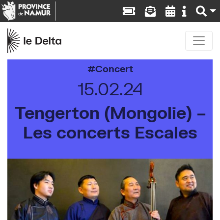
Concert
15.02.24
Tengerton (Mongolie) –
Les concerts Escales