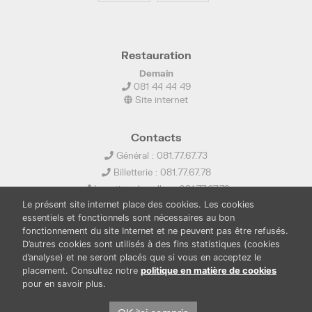
Restauration
Demain
081 44 44 49
Site internet
Contacts
Général : 081.77.67.73
Billetterie : 081.77.67.78
Location de salles : 081.77.67.79
Le présent site internet place des cookies. Les cookies
info@ledelta.be
essentiels et fonctionnels sont nécessaires au bon
fonctionnement du site Internet et ne peuvent pas être refusés.
D’autres cookies sont utilisés à des fins statistiques (cookies
d’analyse) et ne seront placés que si vous en acceptez le
placement. Consultez notre
politique en matière de cookies
pour en savoir plus.
PUBLICATIONS
LOCATION DE SALLES