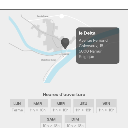
le Delta
Avenue Fernand
Golenvaux, 18
5000 Namur
Belgique
Heures d’ouverture
LUN
MAR
MER
JEU
VEN
Fermé
11h > 18h
11h > 18h
11h > 18h
11h > 18h
SAM
DIM
10h > 18h
10h > 18h