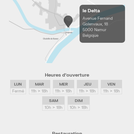
le Delta
Avenue Fernand
Golenvaux, 18
5000 Namur
Belgique
Heures d’ouverture
LUN
MAR
MER
JEU
VEN
Fermé
11h > 18h
11h > 18h
11h > 18h
11h > 18h
SAM
DIM
10h > 18h
10h > 18h
Restauration