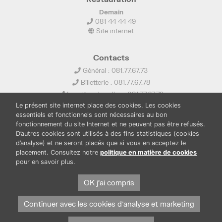
Demain
081 44 44 49
Site internet
Contacts
Général : 081.77.67.73
Billetterie : 081.77.67.78
Location de salles : 081.77.67.79
Le présent site internet place des cookies. Les cookies
info@ledelta.be
essentiels et fonctionnels sont nécessaires au bon
fonctionnement du site Internet et ne peuvent pas être refusés.
D’autres cookies sont utilisés à des fins statistiques (cookies
d’analyse) et ne seront placés que si vous en acceptez le
placement. Consultez notre
politique en matière de cookies
pour en savoir plus.
PUBLICATIONS
LOCATION DE SALLES
PRESSE
BOUTIQUE
FONDS THIRIONET
OK j'ai compris
Continuer avec les cookies d'analyse et marketing