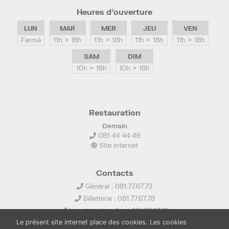
Heures d’ouverture
LUN
MAR
MER
JEU
VEN
Fermé
11h > 18h
11h > 18h
11h > 18h
11h > 18h
SAM
DIM
10h > 18h
10h > 18h
Restauration
Demain
081 44 44 49
Site internet
Contacts
Général : 081.77.67.73
Billetterie : 081.77.67.78
Location de salles : 081.77.67.79
Le présent site internet place des cookies. Les cookies
info@ledelta.be