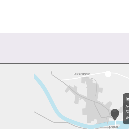
l
A
5
B