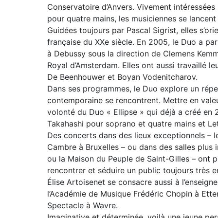
Conservatoire d’Anvers. Vivement intéressées 
pour quatre mains, les musiciennes se lancent 
Guidées toujours par Pascal Sigrist, elles s’or
française du XXe siècle. En 2005, le Duo a pa
à Debussy sous la direction de Clemens Kemm
Royal d’Amsterdam. Elles ont aussi travaillé le
De Beenhouwer et Boyan Vodenitcharov.
Dans ses programmes, le Duo explore un réper
contemporaine se rencontrent. Mettre en valeu
volonté du Duo « Ellipse » qui déjà a créé en
Takahashi pour soprano et quatre mains et Let
Des concerts dans des lieux exceptionnels – le
Cambre à Bruxelles – ou dans des salles plus int
ou la Maison du Peuple de Saint-Gilles – ont p
rencontrer et séduire un public toujours très e
Élise Artoisenet se consacre aussi à l’enseign
l’Académie de Musique Frédéric Chopin à Etter
Spectacle à Wavre.
Imaginative et déterminée, voilà une jeune per