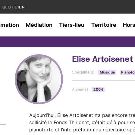
E QUOTIDIEN
mation
Médiation
Tiers-lieu
Territoire
Hor
Elise Artoisenet
Spécialité(s) :
Musique
Pianofo
Année(s) :
2004
Aujourd’hui, Élise Artoisenet n’a pas encore tre
sollicité le Fonds Thirionet, c’était déjà pour se 
pianoforte et l’interprétation du répertoire spé