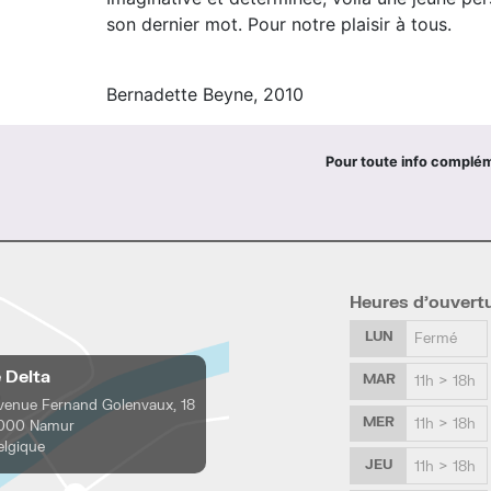
son dernier mot. Pour notre plaisir à tous.
Bernadette Beyne, 2010
Pour toute info complé
Heures d’ouvert
LUN
Fermé
e Delta
MAR
11h > 18h
venue Fernand Golenvaux, 18
MER
11h > 18h
000 Namur
elgique
JEU
11h > 18h