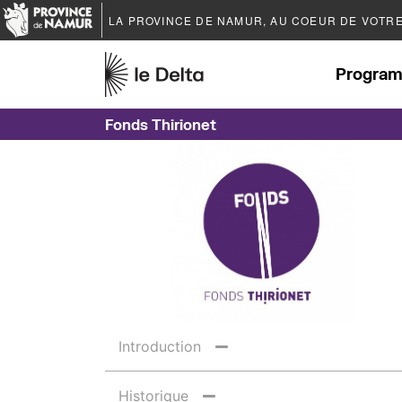
LA PROVINCE DE
NAMUR
, AU COEUR DE VOTR
Program
Fonds Thirionet
Introduction
Historique