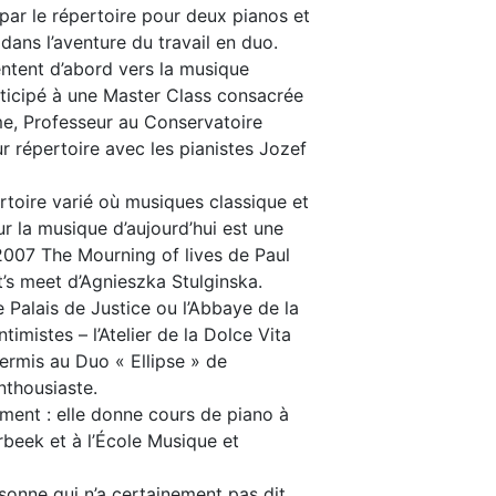
par le répertoire pour deux pianos et
dans l’aventure du travail en duo.
ientent d’abord vers la musique
rticipé à une Master Class consacrée
e, Professeur au Conservatoire
ur répertoire avec les pianistes Jozef
toire varié où musiques classique et
r la musique d’aujourd’hui est une
 2007 The Mourning of lives de Paul
’s meet d’Agnieszka Stulginska.
 Palais de Justice ou l’Abbaye de la
imistes – l’Atelier de la Dolce Vita
ermis au Duo « Ellipse » de
nthousiaste.
ement : elle donne cours de piano à
beek et à l’École Musique et
sonne qui n’a certainement pas dit