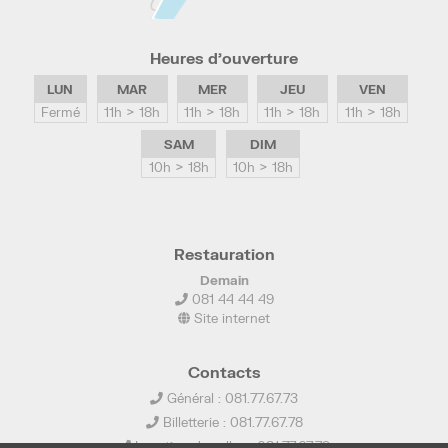
Heures d’ouverture
LUN
MAR
MER
JEU
VEN
Fermé
11h > 18h
11h > 18h
11h > 18h
11h > 18h
SAM
DIM
10h > 18h
10h > 18h
Restauration
Demain
081 44 44 49
Site internet
Contacts
Général : 081.77.67.73
Billetterie : 081.77.67.78
Location de salles : 081.77.67.79