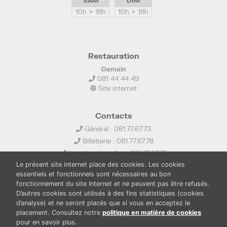
SAM
DIM
10h > 18h
10h > 18h
Restauration
Demain
081 44 44 49
Site internet
Contacts
Général : 081.77.67.73
Billetterie : 081.77.67.78
Location de salles : 081.77.67.79
Le présent site internet place des cookies. Les cookies
info@ledelta.be
essentiels et fonctionnels sont nécessaires au bon
fonctionnement du site Internet et ne peuvent pas être refusés.
D’autres cookies sont utilisés à des fins statistiques (cookies
d’analyse) et ne seront placés que si vous en acceptez le
placement. Consultez notre
politique en matière de cookies
pour en savoir plus.