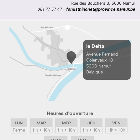
Rue des Bouchers 3, 5000 Namur
081 77 57 47 –
fondsthirionet@province.namur.be
le Delta
Avenue Fernand
Golenvaux, 18
5000 Namur
Belgique
Heures d’ouverture
LUN
MAR
MER
JEU
VEN
Fermé
11h > 18h
11h > 18h
11h > 18h
11h > 18h