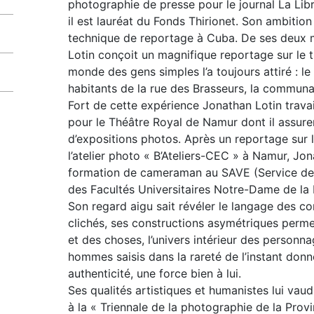
photographie de presse pour le journal La Li
il est lauréat du Fonds Thirionet. Son ambition
technique de reportage à Cuba. De ses deux m
Lotin conçoit un magnifique reportage sur le 
monde des gens simples l’a toujours attiré : le
habitants de la rue des Brasseurs, la communa
Fort de cette expérience Jonathan Lotin trav
pour le Théâtre Royal de Namur dont il assure
d’expositions photos. Après un reportage sur 
l’atelier photo « B’Ateliers-CEC » à Namur, J
formation de cameraman au SAVE (Service de l’
des Facultés Universitaires Notre-Dame de la
Son regard aigu sait révéler le langage des cor
clichés, ses constructions asymétriques permet
et des choses, l’univers intérieur des personn
hommes saisis dans la rareté de l’instant don
authenticité, une force bien à lui.
Ses qualités artistiques et humanistes lui vaudr
à la « Triennale de la photographie de la Pro