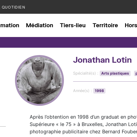
E QUOTIDIEN
mation
Médiation
Tiers-lieu
Territoire
Hor
Jonathan Lotin
Spécialité(s) :
Arts plastiques
Année(s) :
1998
Après l’obtention en 1998 d’un graduat en phot
Supérieure « le 75 » à Bruxelles, Jonathan Lot
photographie publicitaire chez Bernard Foube