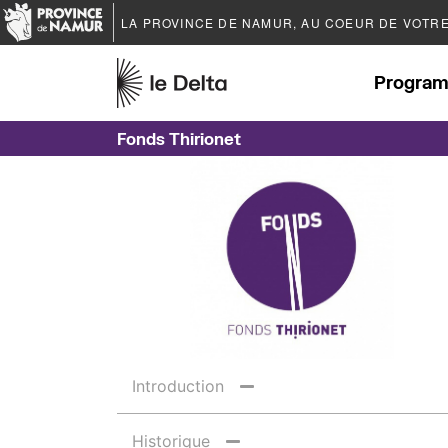
LA PROVINCE DE
NAMUR
, AU COEUR DE VOTR
Program
Fonds Thirionet
Introduction
Historique