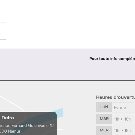
Pour toute info complé
Heures d’ouvert
LUN
Fermé
e Delta
MAR
11h > 18h
venue Fernand Golenvaux, 18
MER
11h > 18h
000 Namur