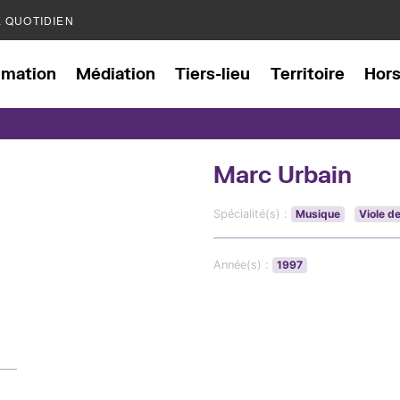
E QUOTIDIEN
mation
Médiation
Tiers-lieu
Territoire
Hor
Marc Urbain
Spécialité(s) :
Musique
Viole d
Année(s) :
1997