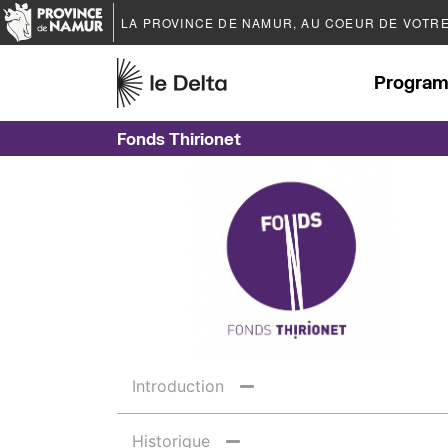
LA PROVINCE DE
NAMUR
, AU COEUR DE VOTR
Program
Fonds Thirionet
Introduction
Historique