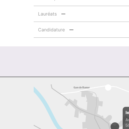
Lauréats
Candidature
l
A
5