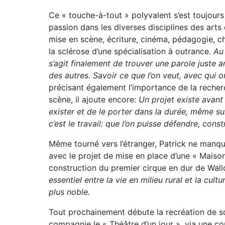
Ce « touche-à-tout » polyvalent s’est toujour
passion dans les diverses disciplines des arts 
mise en scène, écriture, cinéma, pédagogie, c
la sclérose d’une spécialisation à outrance.
Au
s’agit finalement de trouver une parole juste a
des autres. Savoir ce que l’on veut, avec qui 
précisant également l’importance de la recher
scène, il ajoute encore:
Un projet existe avant t
exister et de le porter dans la durée, même s
c’est le travail: que l’on puisse défendre, con
Même tourné vers l’étranger, Patrick ne manqu
avec le projet de mise en place d’une « Maison 
construction du premier cirque en dur de Wall
essentiel entre la vie en milieu rural et la cult
plus noble.
Tout prochainement débute la recréation de 
compagnie le « Théâtre d’un jour », via une c