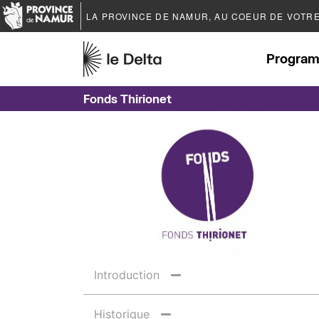
LA PROVINCE DE
NAMUR
, AU COEUR DE VOTR
Program
Fonds Thirionet
Introduction
Historique