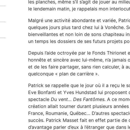
les planches, même s’il s’agit de jouer au milie
le lendemain matin, je rappelais mon interlocu
Malgré une activité abondante et variée, Patric
quelques jours plus tard chez lui à Vonêche. 
bienveillantes et non loin de sons chapiteau ins
un temps les dossiers de ses futurs projets p
Depuis l’aide octroyée par le Fonds Thirionet en
honnête et sincère avec lui-même, n’a jamais o
et de les faire partager, sans rien calculer, à 
quelconque « plan de carrière ».
Patrick se rappelle que le jour où il a reçu le 
Eve Bonfanti et Yves Hundstad lui proposent 
spectacle
Du vent… Des Fantômes.
A ce momen
création allait tourner durant plusieurs années
France, Roumanie, Québec… D’autres spectacle
succès. Patrick Masset fait en effet partie de 
d’avantage parler d’eux à l’étranger que dans 