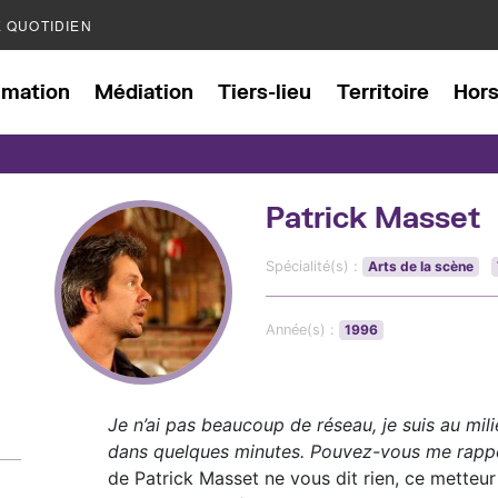
E QUOTIDIEN
mation
Médiation
Tiers-lieu
Territoire
Hor
Patrick Masset
Spécialité(s) :
Arts de la scène
Année(s) :
1996
Je n’ai pas beaucoup de réseau, je suis au mil
dans quelques minutes. Pouvez-vous me rappe
de Patrick Masset ne vous dit rien, ce metteu