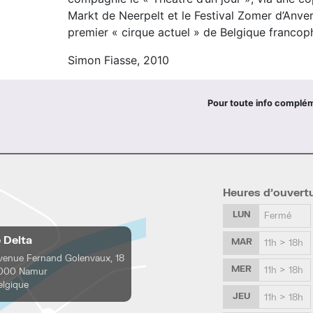
Markt de Neerpelt et le Festival Zomer d’Anvers.
premier « cirque actuel » de Belgique franco
Simon Fiasse, 2010
Pour toute info complé
Heures d’ouvert
LUN
Fermé
e Delta
MAR
11h > 18h
venue Fernand Golenvaux, 18
MER
11h > 18h
000 Namur
elgique
JEU
11h > 18h