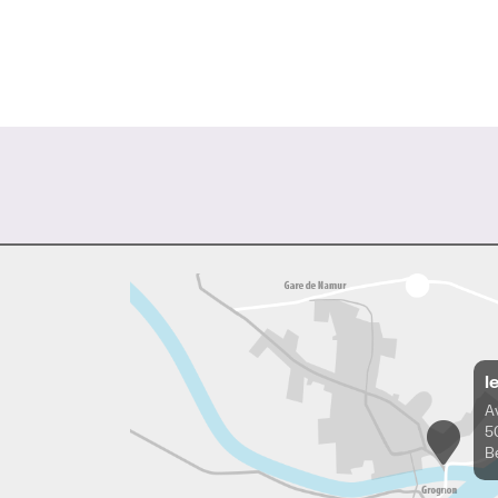
l
A
5
B