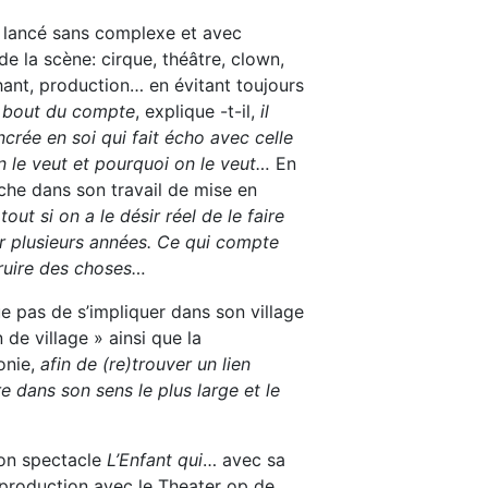
s lancé sans complexe et avec
de la scène: cirque, théâtre, clown,
hant, production… en évitant toujours
 bout du compte
, explique -t-il,
il
ncrée en soi qui fait écho avec celle
on le veut et pourquoi on le veut…
En
che dans son travail de mise en
out si on a le désir réel de le faire
ur plusieurs années. Ce qui compte
struire des choses…
e pas de s’impliquer dans son village
de village » ainsi que la
onie,
afin de (re)trouver un lien
ure dans son sens le plus large et le
son spectacle
L’Enfant qui
… avec sa
oproduction avec le Theater op de