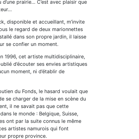
u d’une prairie… C’est avec plaisir que
teur…
k, disponible et accueillant, m’invite
Sous le regard de deux marionnettes
tallé dans son propre jardin, il laisse
our se confier un moment.
 1996, cet artiste multidisciplinaire,
ublié d’écouter ses envies artistiques
aucun moment, ni d’établir de
soutien du Fonds, le hasard voulait que
de se charger de la mise en scène du
t, il ne savait pas que cette
 dans le monde : Belgique, Suisse,
s ont par la suite connus le même
ces artistes namurois qui font
leur propre province.