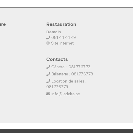
ure
Restauration
Demain
081 44 44 49
Site internet
Contacts
Général : 081.77.67.73
Billetterie : 081.77.67.78
Location de salles :
081.77.67.79
info@ledelta.be