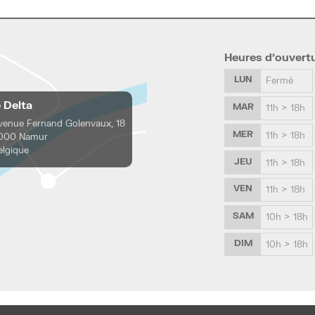
Heures d’ouvert
LUN
Fermé
e Delta
MAR
11h > 18h
venue Fernand Golenvaux, 18
MER
11h > 18h
000 Namur
elgique
JEU
11h > 18h
VEN
11h > 18h
SAM
10h > 18h
DIM
10h > 18h