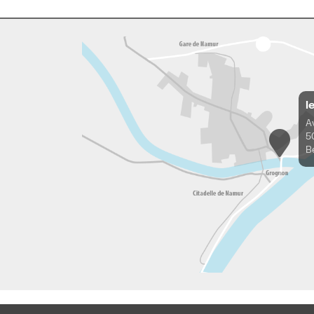
l
A
5
B