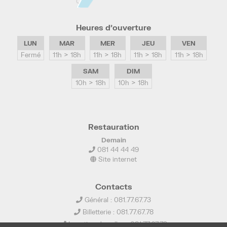
Heures d’ouverture
LUN
MAR
MER
JEU
VEN
Fermé
11h > 18h
11h > 18h
11h > 18h
11h > 18h
SAM
DIM
10h > 18h
10h > 18h
Restauration
Demain
081 44 44 49
Site internet
Contacts
Général : 081.77.67.73
Billetterie : 081.77.67.78
Location de salles : 081.77.67.79