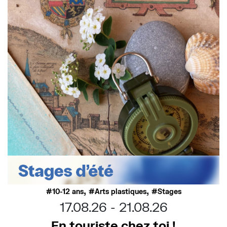
,
,
10-12 ans
Arts plastiques
Stages
17.08.26
21.08.26
En touriste chez toi !