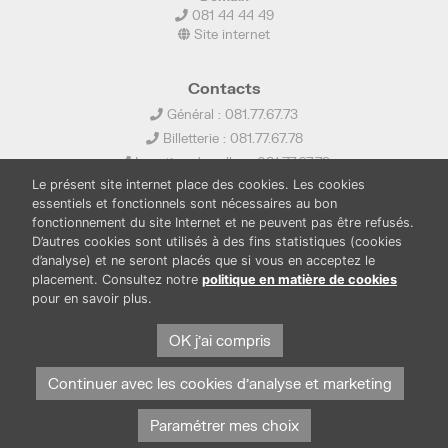
081 44 44 49
Site internet
Contacts
Général : 081.77.67.73
Billetterie : 081.77.67.78
Location de salles : 081.77.67.79
Le présent site internet place des cookies. Les cookies
info@ledelta.be
essentiels et fonctionnels sont nécessaires au bon
fonctionnement du site Internet et ne peuvent pas être refusés.
D’autres cookies sont utilisés à des fins statistiques (cookies
d’analyse) et ne seront placés que si vous en acceptez le
placement. Consultez notre
politique en matière de cookies
pour en savoir plus.
PUBLICATIONS
LOCATION DE SALLES
OK j'ai compris
PRESSE
BOUTIQUE
FONDS THIRIONET
Continuer avec les cookies d'analyse et marketing
Paramétrer mes choix
Protection des données et cookies
Mentions légales