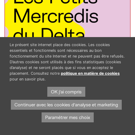
Le présent site internet place des cookies. Les cookies
essentiels et fonctionnels sont nécessaires au bon
fonctionnement du site Internet et ne peuvent pas être refusés.
D’autres cookies sont utilisés à des fins statistiques (cookies
d’analyse) et ne seront placés que si vous en acceptez le
,
,
4-6 ans
Ateliers
Les petits mercredis
placement. Consultez notre
politique en matière de cookies
23.09.26
pour en savoir plus.
Les Petits mercredis – 4 à 6 ans
OK j'ai compris
Continuer avec les cookies d'analyse et marketing
PLUS D'INFOS
Paramétrer mes choix