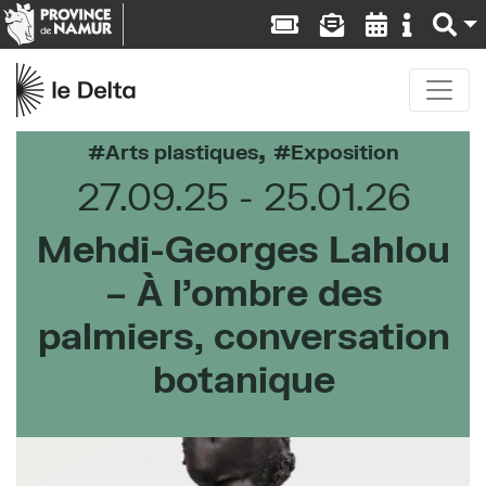
,
Arts plastiques
Exposition
27.09.25
25.01.26
Mehdi-Georges Lahlou
– À l’ombre des
palmiers, conversation
botanique