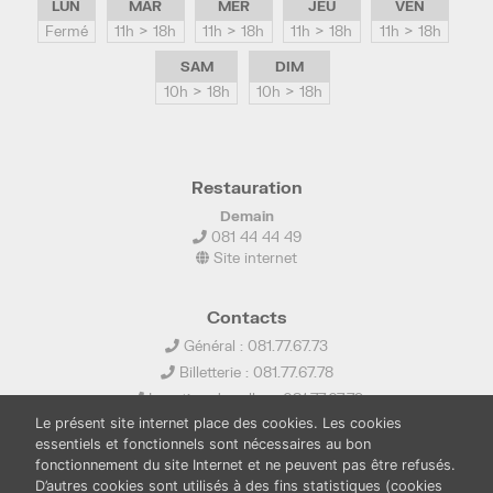
LUN
MAR
MER
JEU
VEN
Fermé
11h > 18h
11h > 18h
11h > 18h
11h > 18h
SAM
DIM
10h > 18h
10h > 18h
Restauration
Demain
081 44 44 49
Site internet
Contacts
Général : 081.77.67.73
Billetterie : 081.77.67.78
Location de salles : 081.77.67.79
Le présent site internet place des cookies. Les cookies
info@ledelta.be
essentiels et fonctionnels sont nécessaires au bon
fonctionnement du site Internet et ne peuvent pas être refusés.
D’autres cookies sont utilisés à des fins statistiques (cookies