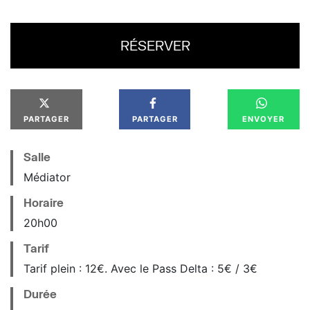
RÉSERVER
PARTAGER
PARTAGER
ENVOYER
Salle
Médiator
Horaire
20
h
00
Tarif
Tarif plein : 12€. Avec le Pass Delta : 5€ / 3€
Durée