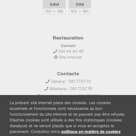
SAM
DIM
10h > 18h
10h > 18h
Restauration
Demain
081 44 44 49
Site internet
Contacts
Général : 081.77.67.73
Billetterie : 081.77.67.78
Location de salles : 081.77.67.79
Le présent site internet place des cookies. Les cookies
info@ledelta.be
essentiels et fonctionnels sont nécessaires au bon
fonctionnement du site Internet et ne peuvent pas être refusés.
D’autres cookies sont utilisés à des fins statistiques (cookies
d’analyse) et ne seront placés que si vous en acceptez le
placement. Consultez notre
politique en matière de cookies