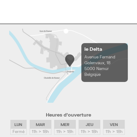
le Delta
Avenue Fernand
Golenvaux, 18
5000 Namur
Belgique
Heures d’ouverture
LUN
MAR
MER
JEU
VEN
Fermé
11h > 18h
11h > 18h
11h > 18h
11h > 18h