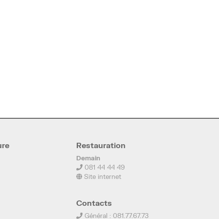
ure
Restauration
Demain
081 44 44 49
Site internet
Contacts
Général : 081.77.67.73