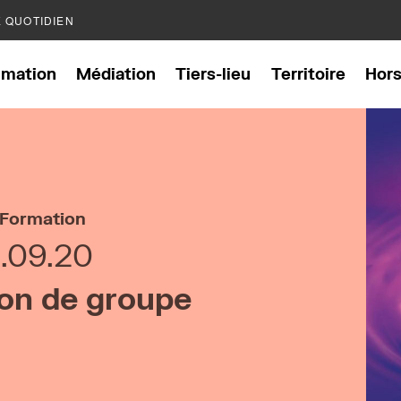
E QUOTIDIEN
mation
Médiation
Tiers-lieu
Territoire
Hor
Formation
1.09.20
on de groupe