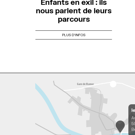
Enfants en exil : ils
nous parlent de leurs
parcours
PLUS D'INFOS
l
A
5
B