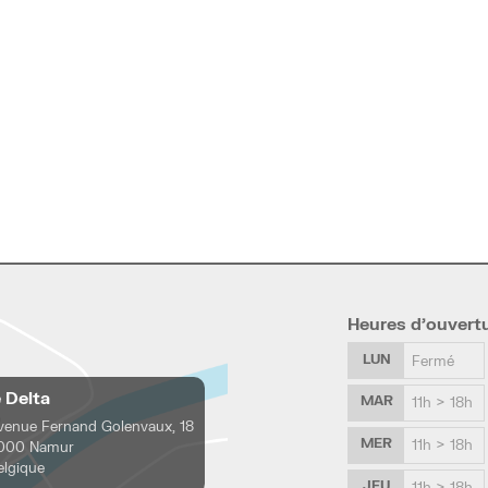
Heures d’ouvert
LUN
Fermé
e Delta
MAR
11h > 18h
venue Fernand Golenvaux, 18
MER
11h > 18h
000 Namur
elgique
JEU
11h > 18h