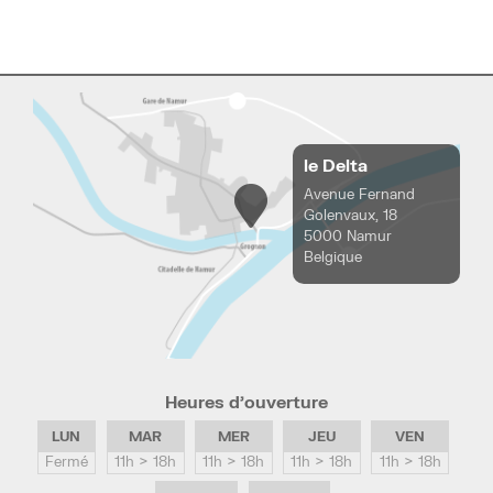
le Delta
Avenue Fernand
Golenvaux, 18
5000 Namur
Belgique
Heures d’ouverture
LUN
MAR
MER
JEU
VEN
Fermé
11h > 18h
11h > 18h
11h > 18h
11h > 18h