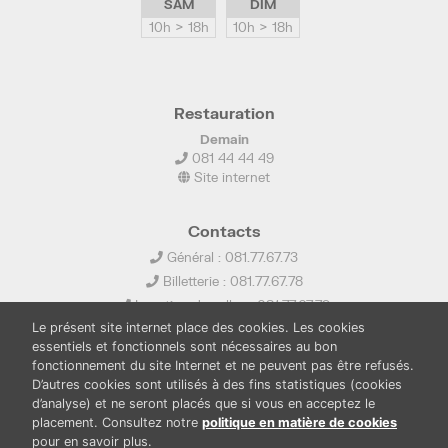
SAM
DIM
10h > 18h
10h > 18h
Restauration
Demain
081 44 44 49
Site internet
Contacts
Général : 081.77.67.73
Billetterie : 081.77.67.78
Location de salles : 081.77.67.79
Le présent site internet place des cookies. Les cookies
info@ledelta.be
essentiels et fonctionnels sont nécessaires au bon
fonctionnement du site Internet et ne peuvent pas être refusés.
D’autres cookies sont utilisés à des fins statistiques (cookies
d’analyse) et ne seront placés que si vous en acceptez le
placement. Consultez notre
politique en matière de cookies
pour en savoir plus.