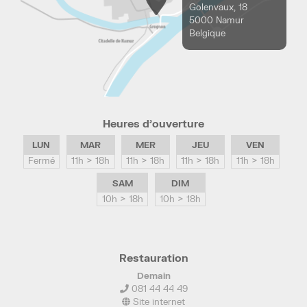
Golenvaux, 18
5000 Namur
Belgique
Heures d’ouverture
LUN
MAR
MER
JEU
VEN
Fermé
11h > 18h
11h > 18h
11h > 18h
11h > 18h
SAM
DIM
10h > 18h
10h > 18h
Restauration
Demain
081 44 44 49
Site internet