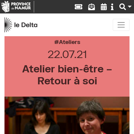
Ateliers
22.07.21
Atelier bien-être –
Retour à soi