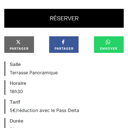
RÉSERVER
PARTAGER
PARTAGER
ENVOYER
Salle
Terrasse Panoramique
Horaire
18
h
30
Tarif
5€/réduction avec le Pass Delta
Durée