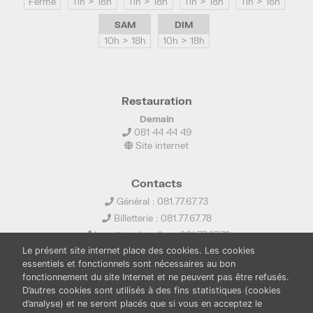
Fermé
11h > 18h
11h > 18h
11h > 18h
11h > 18h
SAM
DIM
10h > 18h
10h > 18h
Restauration
Demain
081 44 44 49
Site internet
Contacts
Général : 081.77.67.73
Billetterie : 081.77.67.78
Location de salles : 081.77.67.79
Le présent site internet place des cookies. Les cookies
info@ledelta.be
essentiels et fonctionnels sont nécessaires au bon
fonctionnement du site Internet et ne peuvent pas être refusés.
D’autres cookies sont utilisés à des fins statistiques (cookies
d’analyse) et ne seront placés que si vous en acceptez le