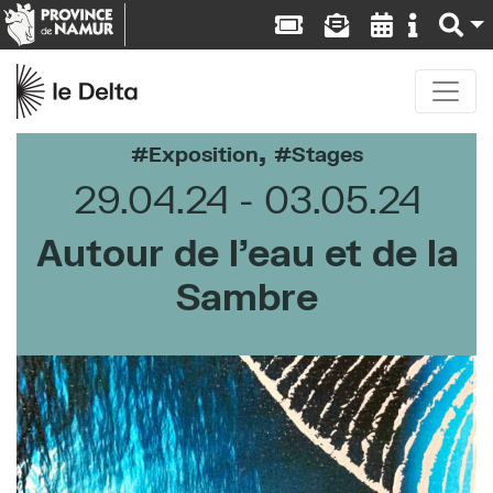
,
Exposition
Stages
29.04.24
03.05.24
Autour de l’eau et de la
Sambre