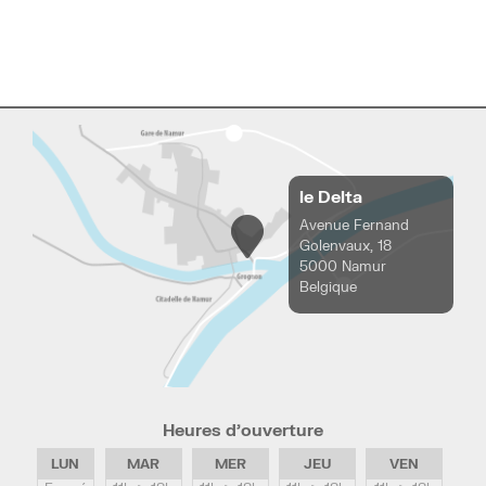
le Delta
Avenue Fernand
Golenvaux, 18
5000 Namur
Belgique
Heures d’ouverture
LUN
MAR
MER
JEU
VEN