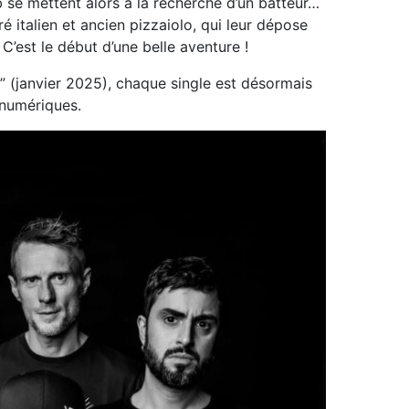
eb se mettent alors à la recherche d’un batteur…
 italien et ancien pizzaiolo, qui leur dépose
 C’est le début d’une belle aventure !
t” (janvier 2025), chaque single est désormais
 numériques.