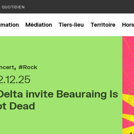
E QUOTIDIEN
mation
Médiation
Tiers-lieu
Territoire
Hor
,
ncert
Rock
2.12.25
Delta invite Beauraing Is
ot Dead