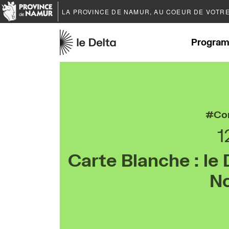
LA PROVINCE DE
NAMUR
, AU COEUR DE VOTR
Program
Co
1
Carte Blanche : le 
N