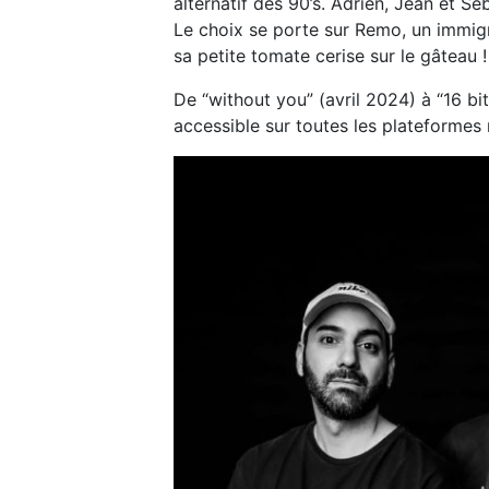
alternatif des 90’s. Adrien, Jean et S
Le choix se porte sur Remo, un immigré
sa petite tomate cerise sur le gâteau !
De “without you” (avril 2024) à “16 bi
accessible sur toutes les plateformes