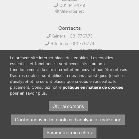
081 44 44 49
Site internet
Contacts
Général : 081.77.67.73
Billetterie : 081.77.67.78
Location de salles : 081.77.67.79
Le présent site internet place des cookies. Les cookies
info@ledelta.be
essentiels et fonctionnels sont nécessaires au bon
fonctionnement du site Internet et ne peuvent pas être refusés.
D’autres cookies sont utilisés à des fins statistiques (cookies
d’analyse) et ne seront placés que si vous en acceptez le
placement. Consultez notre
politique en matière de cookies
pour en savoir plus.
PUBLICATIONS
LOCATION DE SALLES
OK j'ai compris
PRESSE
BOUTIQUE
FONDS THIRIONET
Continuer avec les cookies d'analyse et marketing
Paramétrer mes choix
Protection des données et cookies
Mentions légales