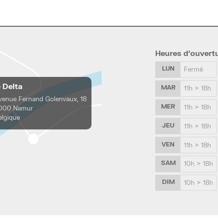
Heures d’ouvert
LUN
Fermé
e Delta
MAR
11h > 18h
venue Fernand Golenvaux, 18
MER
11h > 18h
000 Namur
elgique
JEU
11h > 18h
VEN
11h > 18h
SAM
10h > 18h
DIM
10h > 18h