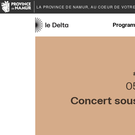
LA PROVINCE DE
NAMUR
, AU COEUR DE VOTR
Program
0
Concert sou