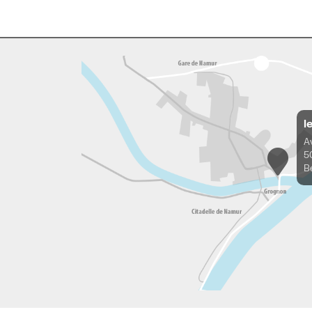
l
A
5
B