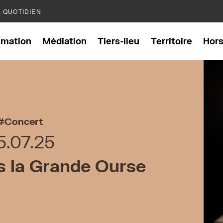
E QUOTIDIEN
mation
Médiation
Tiers-lieu
Territoire
Hor
Concert
5.07.25
s la Grande Ourse