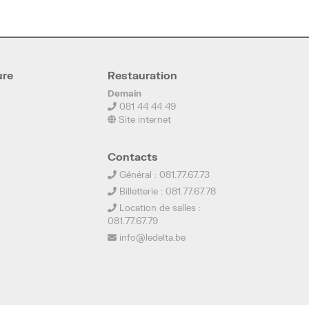
ure
Restauration
Demain
081 44 44 49
Site internet
Contacts
Général : 081.77.67.73
Billetterie : 081.77.67.78
Location de salles :
081.77.67.79
info@ledelta.be