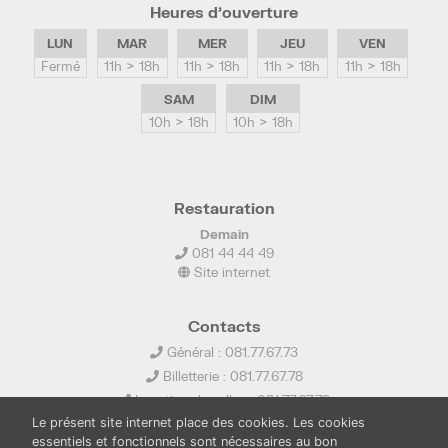
Heures d’ouverture
LUN
MAR
MER
JEU
VEN
Fermé
11h > 18h
11h > 18h
11h > 18h
11h > 18h
SAM
DIM
10h > 18h
10h > 18h
Restauration
Demain
081 44 44 49
Site internet
Contacts
Général : 081.77.67.73
Billetterie : 081.77.67.78
Location de salles : 081.77.67.79
Le présent site internet place des cookies. Les cookies
info@ledelta.be
essentiels et fonctionnels sont nécessaires au bon