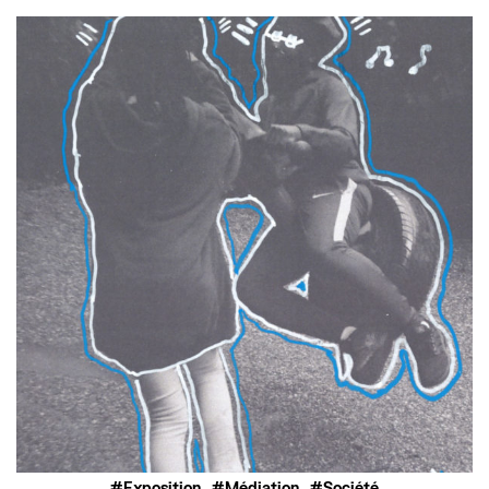
,
,
Exposition
Médiation
Société