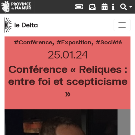
,
,
Conférence
Exposition
Société
25.01.24
Conférence « Reliques :
entre foi et scepticisme
»