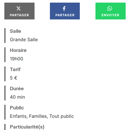
PARTAGER
PARTAGER
ENVOYER
Salle
Grande Salle
Horaire
19
h
00
Tarif
5 €
Durée
40 min
Public
Enfants, Familles, Tout public
Particularité(s)