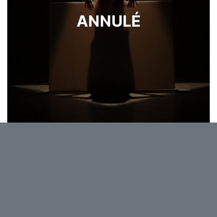
ANNULÉ
Une rêveuse tombe d’un espace imaginaire dans un
autre. Accompagnée d’une mystérieuse et grande
feuille de carton blanc, elle est prise dans un jeu de
manipulations aux revirements incessants, un dédale
de situations lumineuses sonorisées entièrement en
‘live’.