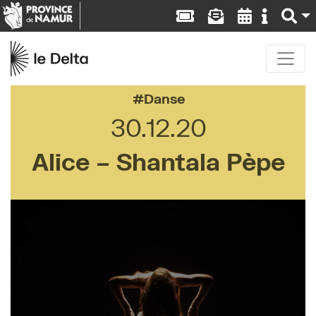
Danse
30.12.20
Alice – Shantala Pèpe