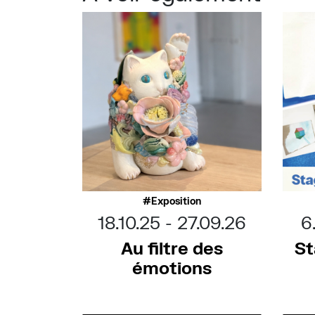
Exposition
18.10.25
27.09.26
6
Au filtre des
St
émotions