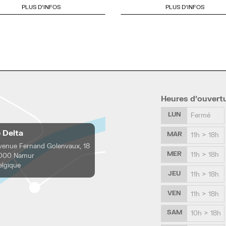
PLUS D'INFOS
PLUS D'INFOS
Heures d’ouvert
LUN
Fermé
e Delta
MAR
11h > 18h
venue Fernand Golenvaux, 18
MER
11h > 18h
000 Namur
elgique
JEU
11h > 18h
VEN
11h > 18h
SAM
10h > 18h