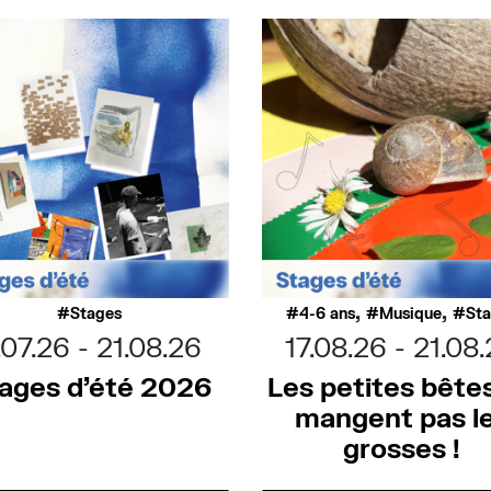
,
,
Stages
4-6 ans
Musique
St
.07.26
21.08.26
17.08.26
21.08
ages d’été 2026
Les petites bête
mangent pas l
grosses !