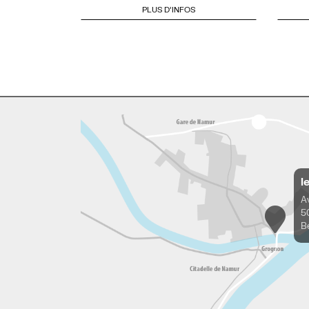
PLUS D'INFOS
l
A
5
B