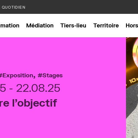
E QUOTIDIEN
mation
Médiation
Tiers-lieu
Territoire
Hor
,
Exposition
Stages
25
22.08.25
re l’objectif