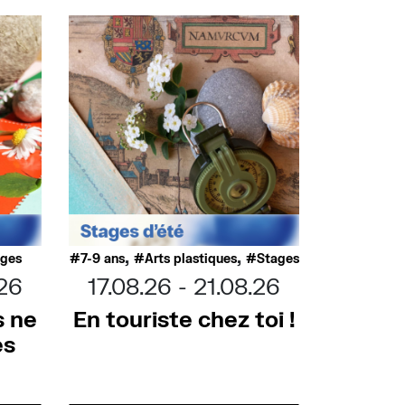
,
,
ages
7-9 ans
Arts plastiques
Stages
.26
17.08.26
21.08.26
s ne
En touriste chez toi !
es