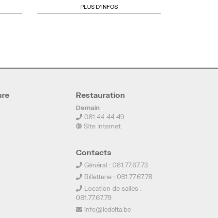
PLUS D'INFOS
ure
Restauration
Demain
081 44 44 49
Site internet
Contacts
Général : 081.77.67.73
Billetterie : 081.77.67.78
Location de salles :
081.77.67.79
info@ledelta.be