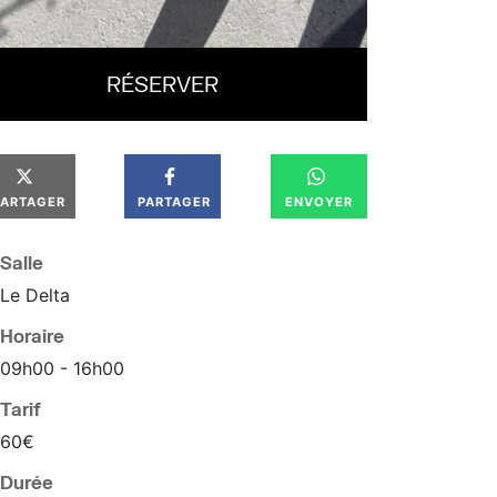
RÉSERVER
PARTAGER
PARTAGER
ENVOYER
Salle
Le Delta
Horaire
09
h
00
16
h
00
Tarif
60€
Durée