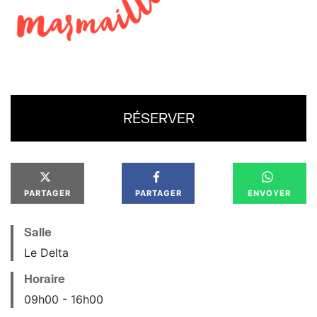
RÉSERVER
PARTAGER
PARTAGER
ENVOYER
Salle
Le Delta
Horaire
09
h
00
16
h
00