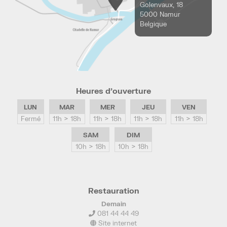
Golenvaux, 18
5000 Namur
Belgique
Heures d’ouverture
LUN
MAR
MER
JEU
VEN
Fermé
11h > 18h
11h > 18h
11h > 18h
11h > 18h
SAM
DIM
10h > 18h
10h > 18h
Restauration
Demain
081 44 44 49
Site internet