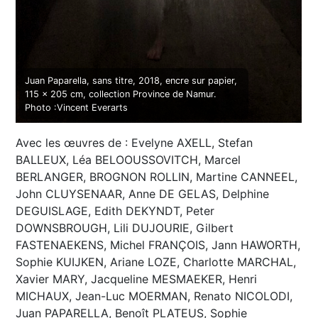
Juan Paparella, sans titre, 2018, encre sur papier,
115 x 205 cm, collection Province de Namur.
Photo :Vincent Everarts
Avec les œuvres de : Evelyne AXELL, Stefan
BALLEUX, Léa BELOOUSSOVITCH, Marcel
BERLANGER, BROGNON ROLLIN, Martine CANNEEL,
John CLUYSENAAR, Anne DE GELAS, Delphine
DEGUISLAGE, Edith DEKYNDT, Peter
DOWNSBROUGH, Lili DUJOURIE, Gilbert
FASTENAEKENS, Michel FRANÇOIS, Jann HAWORTH,
Sophie KUIJKEN, Ariane LOZE, Charlotte MARCHAL,
Xavier MARY, Jacqueline MESMAEKER, Henri
MICHAUX, Jean-Luc MOERMAN, Renato NICOLODI,
Juan PAPARELLA, Benoît PLATEUS, Sophie