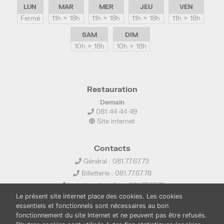
LUN
MAR
MER
JEU
VEN
Fermé
11h > 18h
11h > 18h
11h > 18h
11h > 18h
SAM
DIM
10h > 18h
10h > 18h
Restauration
Demain
081 44 44 49
Site internet
Contacts
Général : 081.77.67.73
Billetterie : 081.77.67.78
Location de salles : 081.77.67.79
Le présent site internet place des cookies. Les cookies
info@ledelta.be
essentiels et fonctionnels sont nécessaires au bon
fonctionnement du site Internet et ne peuvent pas être refusés.