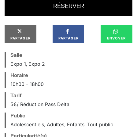
RÉSERVER
PARTAGER
PARTAGER
ENVOYER
Salle
Expo 1, Expo 2
Horaire
10
h
00
18
h
00
Tarif
5€/ Réduction Pass Delta
Public
Adolescent.e.s, Adultes, Enfants, Tout public
Particularité(s)