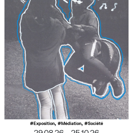
,
,
Exposition
Médiation
Société
29.08.26
25.10.26