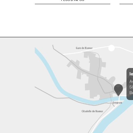
l
A
5
B