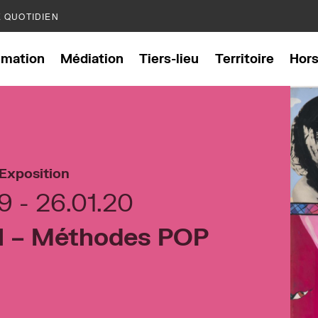
E QUOTIDIEN
mation
Médiation
Tiers-lieu
Territoire
Hor
Exposition
19
26.01.20
ll – Méthodes POP