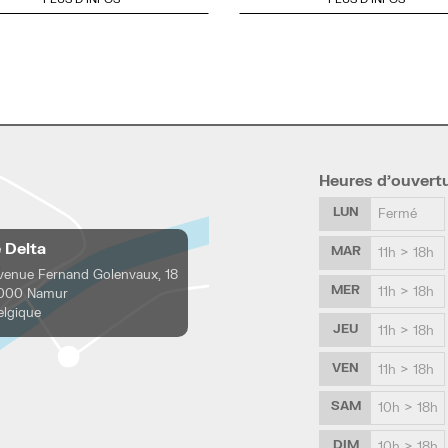
Heures d’ouvert
LUN
Fermé
e Delta
MAR
11h > 18h
venue Fernand Golenvaux, 18
MER
11h > 18h
000 Namur
elgique
JEU
11h > 18h
VEN
11h > 18h
SAM
10h > 18h
DIM
10h > 18h