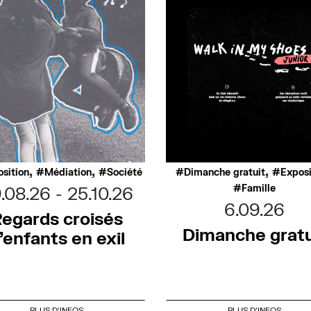
,
,
,
sition
Médiation
Société
Dimanche gratuit
Exposi
Famille
.08.26
25.10.26
6.09.26
egards croisés
Dimanche gratu
’enfants en exil
PLUS D'INFOS
PLUS D'INFOS