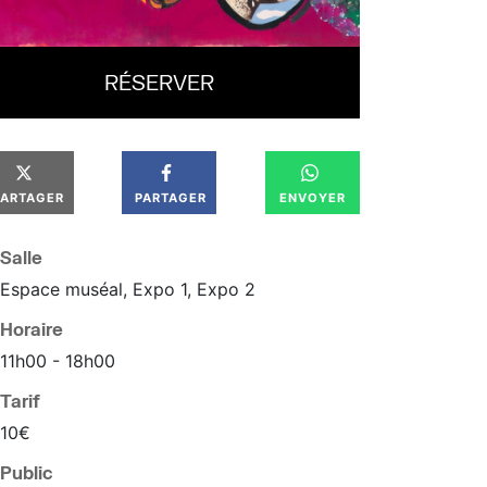
RÉSERVER
PARTAGER
PARTAGER
ENVOYER
Salle
Espace muséal, Expo 1, Expo 2
Horaire
11
h
00
18
h
00
Tarif
10€
Public