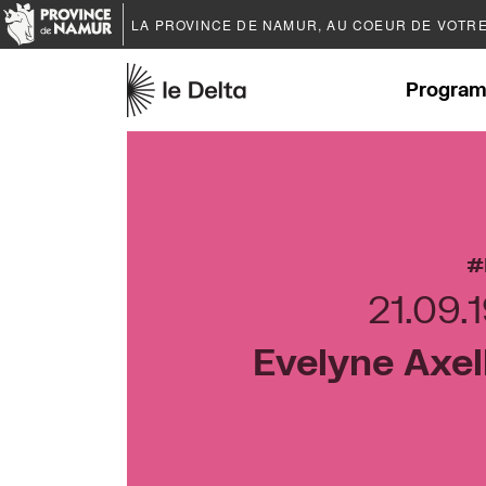
LA PROVINCE DE
NAMUR
, AU COEUR DE VOTR
Program
21.09.
Evelyne Axe