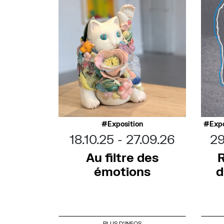
Exposition
Expo
18.10.25
27.09.26
29
Au filtre des
R
émotions
d
PLUS D'INFOS