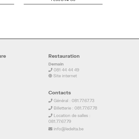
ure
Restauration
Demain
081 44 44 49
Site internet
Contacts
Général : 081.77.67.73
Billetterie : 081.77.67.78
Location de salles :
081.77.67.79
info@ledelta.be