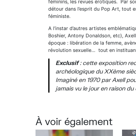
féminins, les revues érotiques. Par son
détour dans l’esprit du Pop Art, tout
féministe.
A l’instar d’autres artistes emblémati
Boshier, Antony Donaldson, etc), Axel
époque : libération de la femme, avè
révolution sexuelle… tout en institua
Exclusif
: cette exposition r
archéologique du XXème sièc
Imaginé en 1970 par Axell pour l
jamais vu le jour en raison du
À voir également