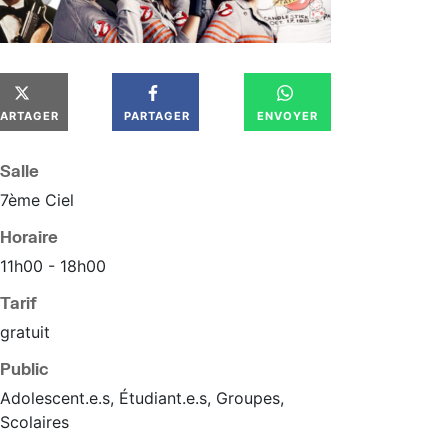
PARTAGER
PARTAGER
ENVOYER
Salle
7ème Ciel
Horaire
11
h
00
18
h
00
Tarif
gratuit
Public
Adolescent.e.s, Étudiant.e.s, Groupes,
Scolaires