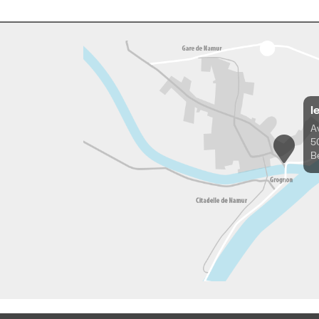
l
A
5
B