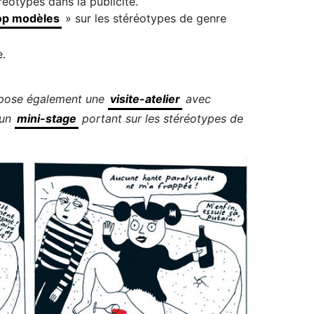
réotypes dans la publicité.
op modèles
» sur les stéréotypes de genre
e.
opose également une
visite-atelier
avec
’un
mini-stage
portant sur les stéréotypes de