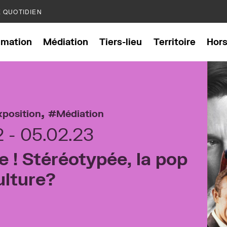
E QUOTIDIEN
mation
Médiation
Tiers-lieu
Territoire
Hor
,
xposition
Médiation
22
05.02.23
e ! Stéréotypée, la pop
ulture?