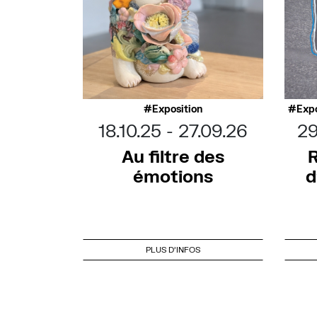
Exposition
Expo
18.10.25
27.09.26
29
Au filtre des
R
émotions
d
PLUS D'INFOS