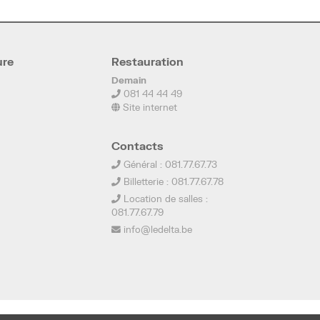
ure
Restauration
Demain
081 44 44 49
Site internet
Contacts
Général : 081.77.67.73
Billetterie : 081.77.67.78
Location de salles :
081.77.67.79
info@ledelta.be