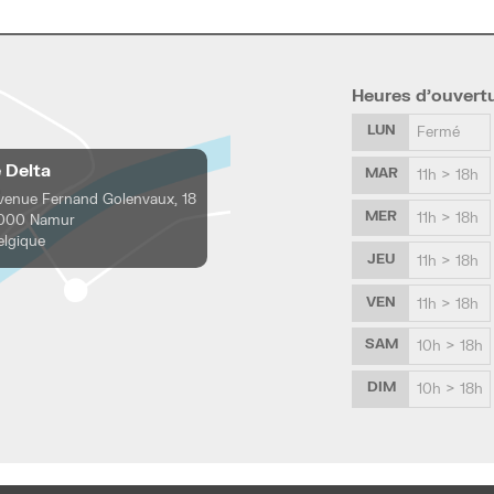
Heures d’ouvert
LUN
Fermé
e Delta
MAR
11h > 18h
venue Fernand Golenvaux, 18
MER
11h > 18h
000 Namur
elgique
JEU
11h > 18h
VEN
11h > 18h
SAM
10h > 18h
DIM
10h > 18h