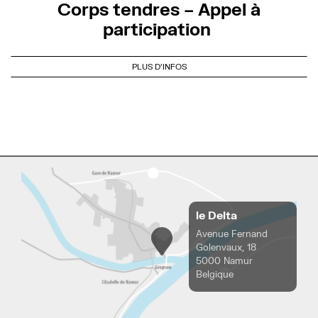
Corps tendres – Appel à
participation
PLUS D'INFOS
le Delta
Avenue Fernand
Golenvaux, 18
5000 Namur
Belgique