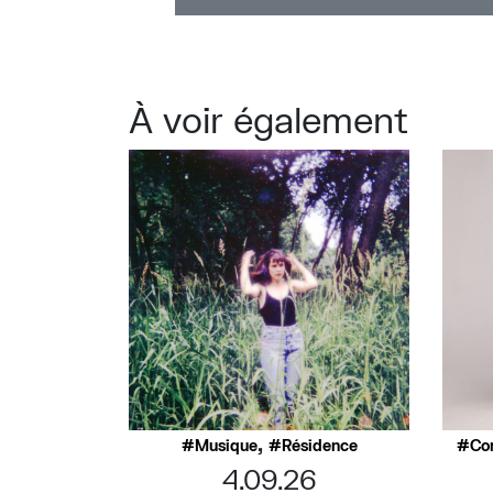
À voir également
,
Musique
Résidence
Co
4.09.26