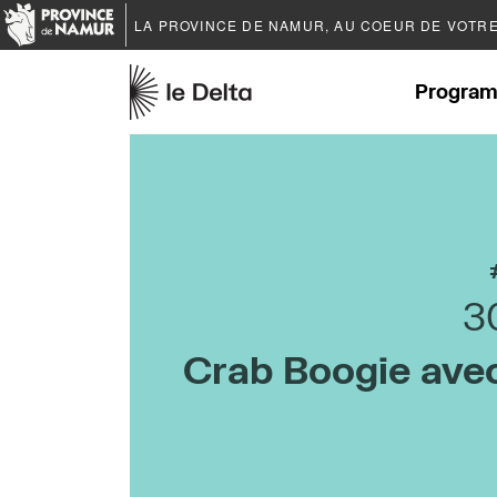
LA PROVINCE DE
NAMUR
, AU COEUR DE VOTR
Program
3
Crab Boogie ave