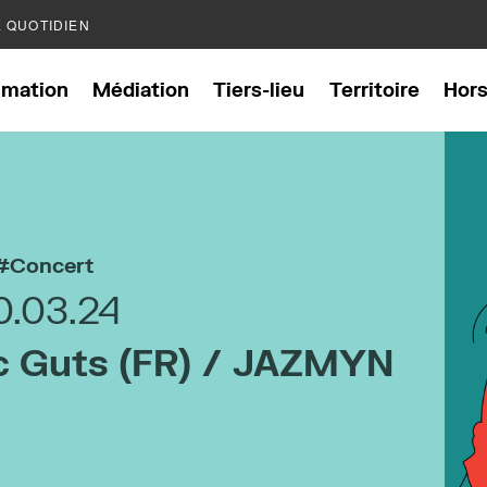
E QUOTIDIEN
mation
Médiation
Tiers-lieu
Territoire
Hor
Concert
0.03.24
c Guts (FR) / JAZMYN