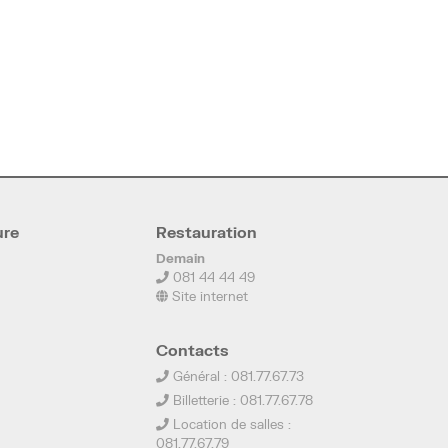
ure
Restauration
Demain
081 44 44 49
Site internet
Contacts
Général : 081.77.67.73
Billetterie : 081.77.67.78
Location de salles :
081.77.67.79