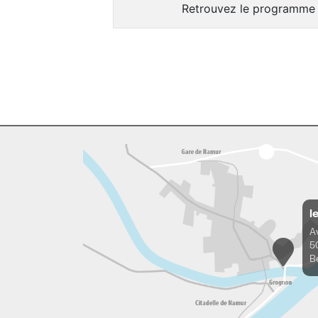
Retrouvez le programme
l
A
5
B