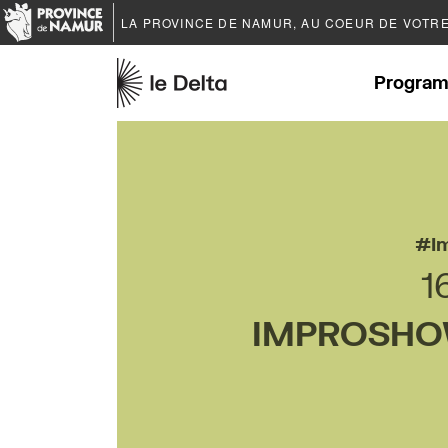
LA PROVINCE DE
NAMUR
, AU COEUR DE VOTR
Program
I
1
IMPROSHOW