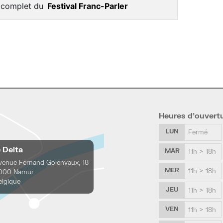
 complet du
Festival Franc-Parler
Heures d’ouvert
LUN
Fermé
e Delta
MAR
11h > 18h
venue Fernand Golenvaux, 18
MER
11h > 18h
000 Namur
elgique
JEU
11h > 18h
VEN
11h > 18h