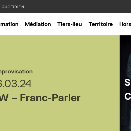
E QUOTIDIEN
mation
Médiation
Tiers-lieu
Territoire
Hor
mprovisation
S
6.03.24
C
 – Franc-Parler