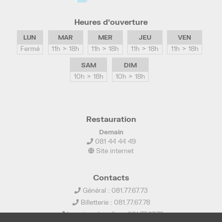
Heures d’ouverture
LUN
MAR
MER
JEU
VEN
Fermé
11h > 18h
11h > 18h
11h > 18h
11h > 18h
SAM
DIM
10h > 18h
10h > 18h
Restauration
Demain
081 44 44 49
Site internet
Contacts
Général : 081.77.67.73
Billetterie : 081.77.67.78
Location de salles : 081.77.67.79