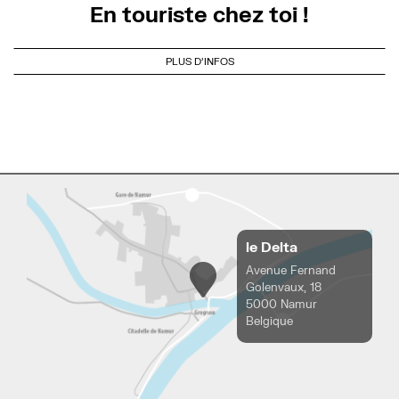
En touriste chez toi !
PLUS D'INFOS
le Delta
Avenue Fernand
Golenvaux, 18
5000 Namur
Belgique