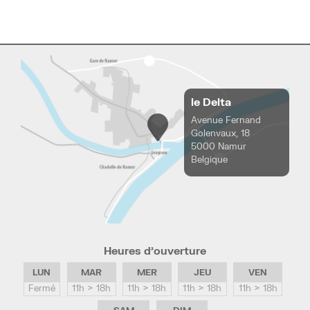
le Delta
Avenue Fernand
Golenvaux, 18
5000 Namur
Belgique
Heures d’ouverture
LUN
MAR
MER
JEU
VEN
Fermé
11h > 18h
11h > 18h
11h > 18h
11h > 18h