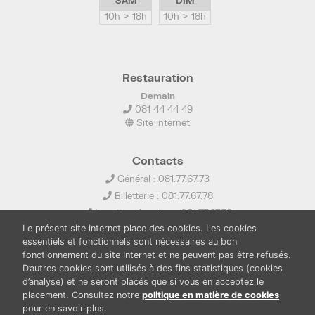
SAM
DIM
10h > 18h
10h > 18h
Restauration
Demain
081 44 44 49
Site internet
Contacts
Général : 081.77.67.73
Billetterie : 081.77.67.78
Location de salles : 081.77.67.79
Le présent site internet place des cookies. Les cookies
info@ledelta.be
essentiels et fonctionnels sont nécessaires au bon
fonctionnement du site Internet et ne peuvent pas être refusés.
D’autres cookies sont utilisés à des fins statistiques (cookies
d’analyse) et ne seront placés que si vous en acceptez le
placement. Consultez notre
politique en matière de cookies
pour en savoir plus.