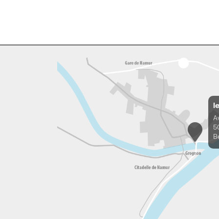
l
A
5
B