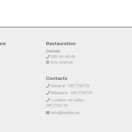
ure
Restauration
Demain
081 44 44 49
Site internet
Contacts
Général : 081.77.67.73
Billetterie : 081.77.67.78
Location de salles :
081.77.67.79
info@ledelta.be