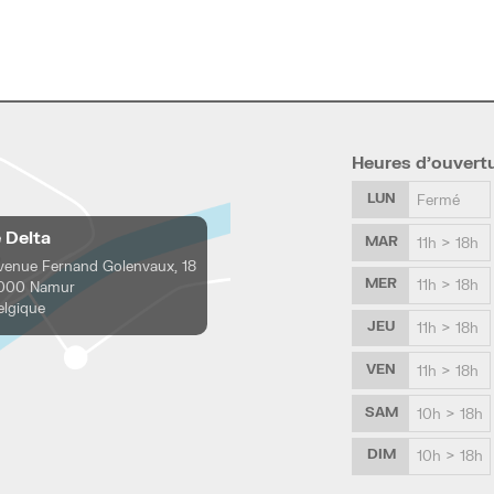
Heures d’ouvert
LUN
Fermé
e Delta
MAR
11h > 18h
venue Fernand Golenvaux, 18
MER
11h > 18h
000 Namur
elgique
JEU
11h > 18h
VEN
11h > 18h
SAM
10h > 18h
DIM
10h > 18h