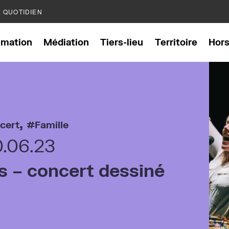
E QUOTIDIEN
mation
Médiation
Tiers-lieu
Territoire
Hor
,
cert
Famille
0.06.23
s – concert dessiné