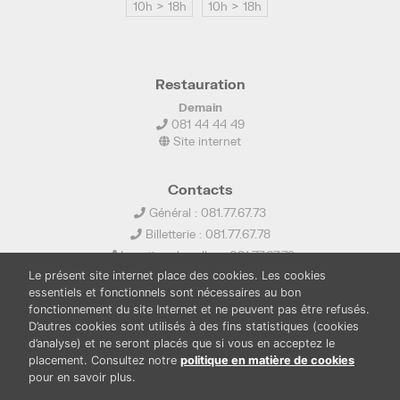
10h > 18h
10h > 18h
Restauration
Demain
081 44 44 49
Site internet
Contacts
Général : 081.77.67.73
Billetterie : 081.77.67.78
Location de salles : 081.77.67.79
Le présent site internet place des cookies. Les cookies
info@ledelta.be
essentiels et fonctionnels sont nécessaires au bon
fonctionnement du site Internet et ne peuvent pas être refusés.
D’autres cookies sont utilisés à des fins statistiques (cookies
d’analyse) et ne seront placés que si vous en acceptez le
placement. Consultez notre
politique en matière de cookies
pour en savoir plus.
PUBLICATIONS
LOCATION DE SALLES