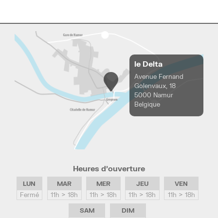
le Delta
Avenue Fernand
Golenvaux, 18
5000 Namur
Belgique
Heures d’ouverture
LUN
MAR
MER
JEU
VEN
Fermé
11h > 18h
11h > 18h
11h > 18h
11h > 18h
SAM
DIM