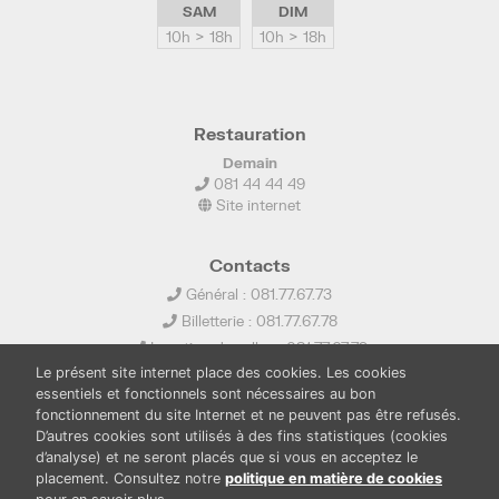
SAM
DIM
10h > 18h
10h > 18h
Restauration
Demain
081 44 44 49
Site internet
Contacts
Général : 081.77.67.73
Billetterie : 081.77.67.78
Location de salles : 081.77.67.79
Le présent site internet place des cookies. Les cookies
info@ledelta.be
essentiels et fonctionnels sont nécessaires au bon
fonctionnement du site Internet et ne peuvent pas être refusés.
D’autres cookies sont utilisés à des fins statistiques (cookies
d’analyse) et ne seront placés que si vous en acceptez le
placement. Consultez notre
politique en matière de cookies