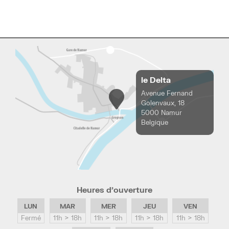
le Delta
Avenue Fernand
Golenvaux, 18
5000 Namur
Belgique
Heures d’ouverture
LUN
MAR
MER
JEU
VEN
Fermé
11h > 18h
11h > 18h
11h > 18h
11h > 18h