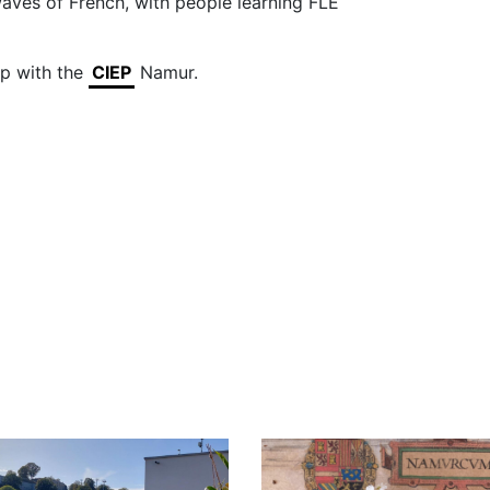
waves of French, with people learning FLE
ip with the
CIEP
Namur.