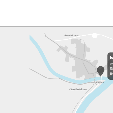
l
A
5
B