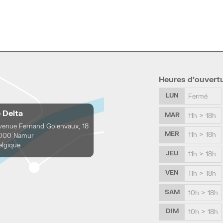
Heures d’ouvert
LUN
Fermé
e Delta
MAR
11h > 18h
venue Fernand Golenvaux, 18
MER
11h > 18h
000 Namur
elgique
JEU
11h > 18h
VEN
11h > 18h
SAM
10h > 18h
DIM
10h > 18h