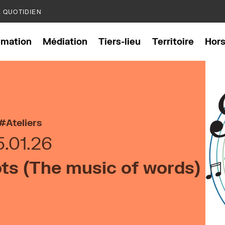
E QUOTIDIEN
mation
Médiation
Tiers-lieu
Territoire
Hor
Ateliers
5.01.26
ts (The music of words)