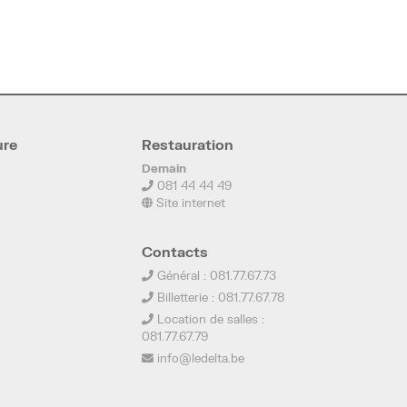
ure
Restauration
Demain
081 44 44 49
Site internet
Contacts
Général : 081.77.67.73
Billetterie : 081.77.67.78
Location de salles :
081.77.67.79
info@ledelta.be