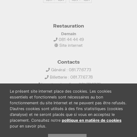
Restauration
Demain
081 44 44 49
Site internet
Contacts
Général : 081.77.67.73
Billetterie : 081.77.67.78
Location de salles : 081.77.67.79
Le présent site internet place des cookies. Les cookies
info@ledelta.be
essentiels et fonctionnels sont nécessaires au bon
fonctionnement du site Internet et ne peuvent pas être refusés.
D’autres cookies sont utilisés à des fins statistiques (cookies
d’analyse) et ne seront placés que si vous en acceptez le
placement. Consultez notre
politique en matière de cookies
pour en savoir plus.
PUBLICATIONS
LOCATION DE SALLES