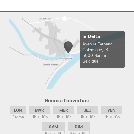
le Delta
Avenue Fernand
Golenvaux, 18
5000 Namur
Belgique
Heures d’ouverture
LUN
MAR
MER
JEU
VEN
Fermé
11h > 18h
11h > 18h
11h > 18h
11h > 18h
SAM
DIM
10h > 18h
10h > 18h