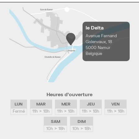
le Delta
Avenue Fernand
Golenvaux, 18
5000 Namur
Belgique
Heures d’ouverture
LUN
MAR
MER
JEU
VEN
Fermé
11h > 18h
11h > 18h
11h > 18h
11h > 18h
SAM
DIM
10h > 18h
10h > 18h