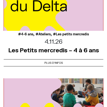
,
,
4-6 ans
Ateliers
Les petits mercredis
4.11.26
Les Petits mercredis – 4 à 6 ans
PLUS D'INFOS