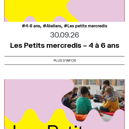
,
,
4-6 ans
Ateliers
Les petits mercredis
30.09.26
Les Petits mercredis – 4 à 6 ans
PLUS D'INFOS