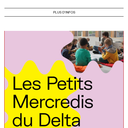
PLUS D'INFOS