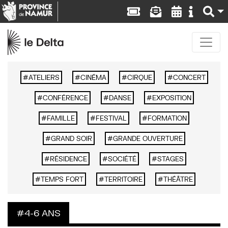
ATELIERS
CINÉMA
CIRQUE
CONCERT
CONFÉRENCE
DANSE
EXPOSITION
FAMILLE
FESTIVAL
FORMATION
GRAND SOIR
GRANDE OUVERTURE
RÉSIDENCE
SOCIÉTÉ
STAGES
TEMPS FORT
TERRITOIRE
THÉÂTRE
4-6 ANS